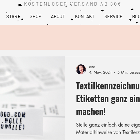
KOSTENLOSER VERSAND AB 80€
START
SHOP
ABOUT
KONTAKT
SERVICE
BL
ana
4. Nov. 2021
5 Min. Leseze
Textilkennzeichnu
Etiketten ganz ei
machen!
Stelle ganz einfach deine eige
Materialhinweise von Textiler