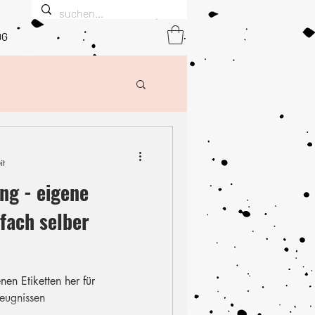
OG
it
ng - eigene
nfach selber
nen Etiketten her für
zeugnissen