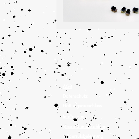
Rechtliches
AGB
Datenschutz
Haftungsausschluss
Impressum
Versand und Zahlung
Widerrufsbelehrung