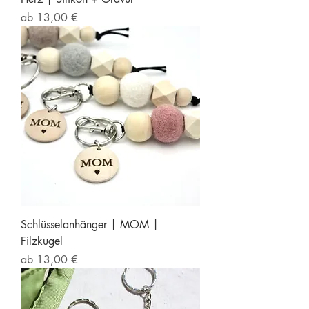
Sale-Preis
ab
13,00 €
Schlüsselanhänger | MOM |
Filzkugel
Sale-Preis
ab
13,00 €