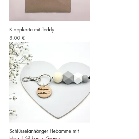
Klappkarte mit Teddy
Preis
8,00 €
Schlüsselanhänger Hebamme mit
Herz | Silikon + Gravur