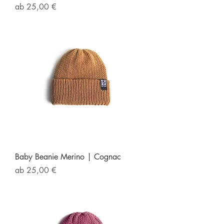
Sale-Preis
ab
25,00 €
Baby Beanie Merino | Cognac
Sale-Preis
ab
25,00 €